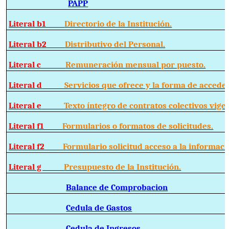
PAPP
Literal b1
Directorio de la Institución.
Literal b2
Distributivo del Personal.
Literal c
Remuneración mensual por puesto.
Literal d
Servicios que ofrece y la forma de acceder 
Literal e
Texto íntegro de contratos colectivos vigen
Literal f1
Formularios o formatos de solicitudes.
Literal f2
Formulario solicitud acceso a la informaci
Literal g
Presupuesto de la Institución.
Balance de Comprobacion
Cedula de Gastos
Cedula de Ingresos