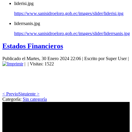
liderisi.jpg
https://www.sanisidroeloro.gob.ec/images/slider/liderisi.jpg
liderrsanis.jpg
https://www.sanisidroeloro.gob.ec/images/slider/liderrsanis.jpg
Estados Financieros
Publicado el Martes, 30 Enero 2024 22:06
|
Escrito por Super User
|
|
| Visitas: 1522
< Previo
Siguiente >
Categoría:
Sin categoría